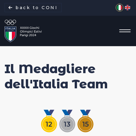
Seleziona 
back to CONI
Il Medagliere
La missione
dell'Italia Team
Italia Team
Discipline
Gare
12
13
15