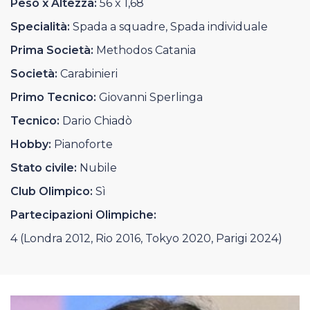
Peso x Altezza:
56 x 1,68
Casa Italia
Specialità:
Spada a squadre, Spada individuale
News
Prima Società:
Methodos Catania
Società:
Carabinieri
Media
Primo Tecnico:
Giovanni Sperlinga
Tecnico:
Dario Chiadò
Hobby:
Pianoforte
Stato civile:
Nubile
Club Olimpico:
Sì
Partecipazioni Olimpiche:
4 (Londra 2012, Rio 2016, Tokyo 2020, Parigi 2024)