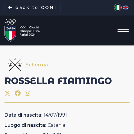
Seleziona 
back to CONI
Scherma
La missione
ROSSELLA
FIAMINGO
Italia Team
Discipline
Data di nascita:
14/07/1991
Gare
Luogo di nascita:
Catania