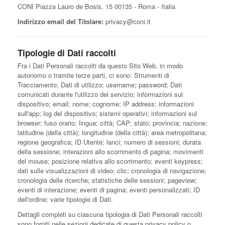
Casa Italia
CONI Piazza Lauro de Bosis, 15 00135 - Roma - Italia
Indirizzo email del Titolare:
privacy@coni.it
News
Tipologie di Dati raccolti
Media
Fra i Dati Personali raccolti da questo Sito Web, in modo
autonomo o tramite terze parti, ci sono: Strumenti di
Tracciamento; Dati di utilizzo; username; password; Dati
comunicati durante l'utilizzo del servizio; informazioni sul
dispositivo; email; nome; cognome; IP address; informazioni
sull'app; log del dispositivo; sistemi operativi; informazioni sul
browser; fuso orario; lingua; città; CAP; stato; provincia; nazione;
latitudine (della città); longitudine (della città); area metropolitana;
regione geografica; ID Utente; lanci; numero di sessioni; durata
della sessione; interazioni allo scorrimento di pagina; movimenti
del mouse; posizione relativa allo scorrimento; eventi keypress;
dati sulle visualizzazioni di video; clic; cronologia di navigazione;
cronologia delle ricerche; statistiche delle sessioni; pageview;
eventi di interazione; eventi di pagina; eventi personalizzati; ID
dell'ordine; varie tipologie di Dati.
Dettagli completi su ciascuna tipologia di Dati Personali raccolti
sono forniti nelle sezioni dedicate di questa privacy policy o