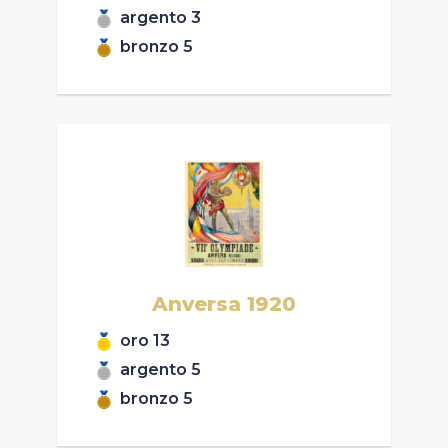
argento
3
bronzo
5
Anversa
1920
oro
13
argento
5
bronzo
5