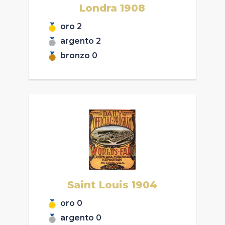
Londra
1908
oro
2
argento
2
bronzo
0
Saint Louis
1904
oro
0
argento
0