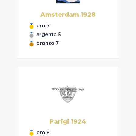
Amsterdam
1928
oro
7
argento
5
bronzo
7
Parigi
1924
oro
8