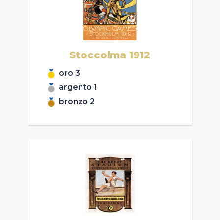
Stoccolma
1912
oro
3
argento
1
bronzo
2