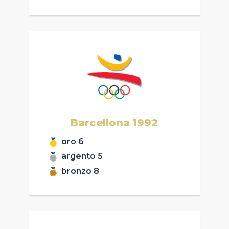
Barcellona
1992
oro
6
argento
5
bronzo
8