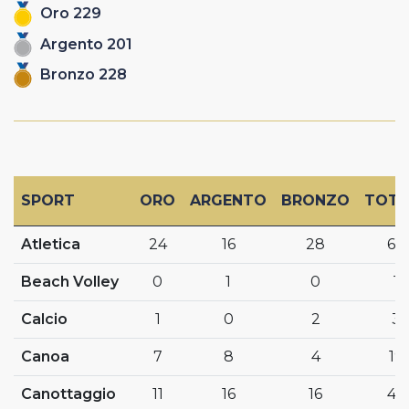
Oro
229
Argento
201
Bronzo
228
SPORT
ORO
ARGENTO
BRONZO
TOTA
Atletica
24
16
28
68
Beach Volley
0
1
0
1
Calcio
1
0
2
3
Canoa
7
8
4
19
Canottaggio
11
16
16
43