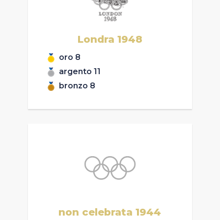
Londra
1948
oro
8
argento
11
bronzo
8
non celebrata
1944