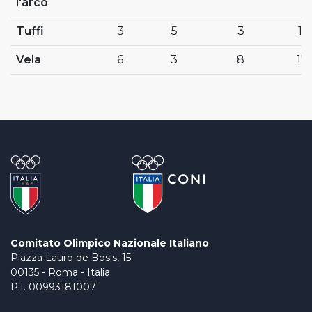
l'arco
Tuffi
3
5
3
11
Vela
6
3
8
17
Comitato Olimpico Nazionale Italiano
Piazza Lauro de Bosis, 15
00135 - Roma - Italia
P.I. 00993181007