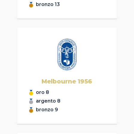
bronzo
13
Melbourne
1956
oro
8
argento
8
bronzo
9