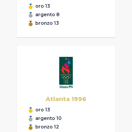
oro
13
argento
8
bronzo
13
Atlanta
1996
oro
13
argento
10
bronzo
12