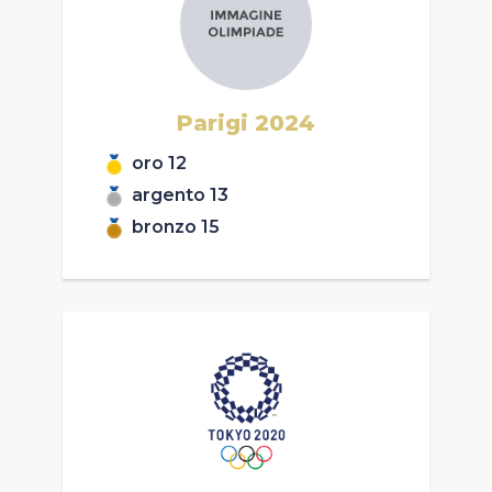
Casa Italia
News
Parigi
2024
Media
oro
12
argento
13
bronzo
15