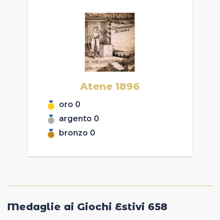
Atene
1896
oro
0
argento
0
bronzo
0
Medaglie ai Giochi Estivi
658