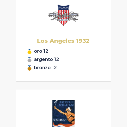
Los Angeles
1932
oro
12
argento
12
bronzo
12