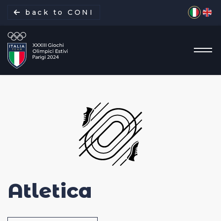
Seleziona 
back to CONI
La missione
Italia Team
Discipline
Atletica
Gare