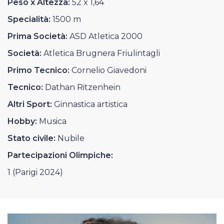
Peso x Altezza:
52 x 1,64
Casa Italia
Specialità:
1500 m
News
Prima Società:
ASD Atletica 2000
Società:
Atletica Brugnera Friulintagli
Media
Primo Tecnico:
Cornelio Giavedoni
Tecnico:
Dathan Ritzenhein
Altri Sport:
Ginnastica artistica
Hobby:
Musica
Stato civile:
Nubile
Partecipazioni Olimpiche:
1 (Parigi 2024)