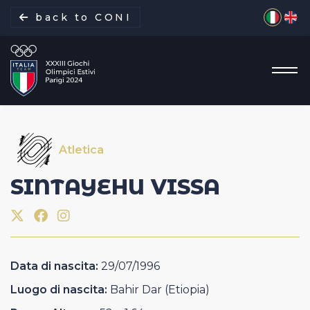
Seleziona 
back to CONI
Atletica
La missione
SINTAYEHU
VISSA
Italia Team
Discipline
Data di nascita:
29/07/1996
Gare
Luogo di nascita:
Bahir Dar (Etiopia)