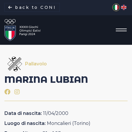
Seleziona 
back to CONI
Pallavolo
La missione
MARINA
LUBIAN
Italia Team
Discipline
Data di nascita:
11/04/2000
Gare
Luogo di nascita:
Moncalieri (Torino)