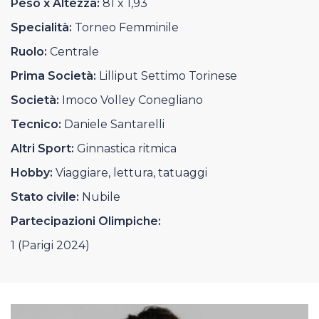
Peso x Altezza:
81 x 1,93
Casa Italia
Specialità:
Torneo Femminile
News
Ruolo:
Centrale
Prima Società:
Lilliput Settimo Torinese
Media
Società:
Imoco Volley Conegliano
Tecnico:
Daniele Santarelli
Altri Sport:
Ginnastica ritmica
Hobby:
Viaggiare, lettura, tatuaggi
Stato civile:
Nubile
Partecipazioni Olimpiche:
1 (Parigi 2024)