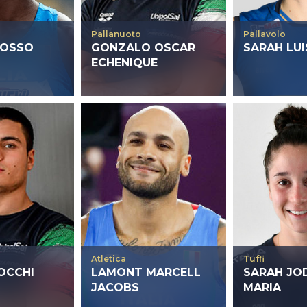
Pallanuoto
Pallavolo
DOSSO
GONZALO OSCAR
SARAH LUI
ECHENIQUE
Atletica
Tuffi
OCCHI
LAMONT MARCELL
SARAH JOD
JACOBS
MARIA