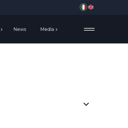
Seleziona la tua lingua
News
Media