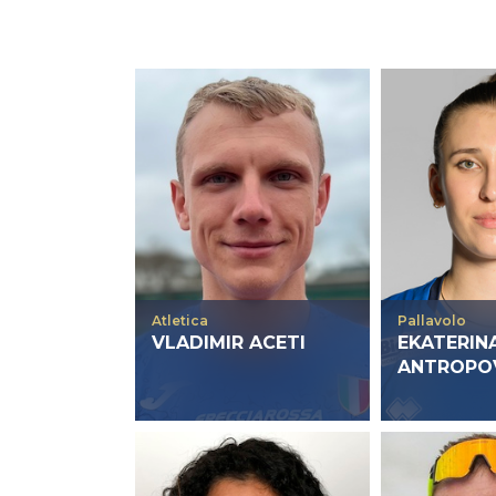
Casa Italia
News
Media
Atletica
Pallavolo
VLADIMIR ACETI
EKATERIN
ANTROPO