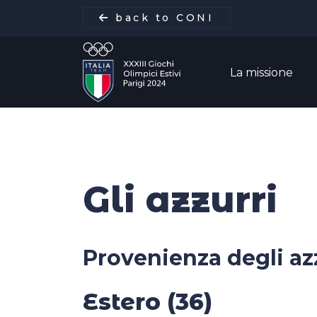
back to CONI
La missione
La missione
Gli azzurri
Italia Team
Discipline
Provenienza degli az
Gare
Estero (36)