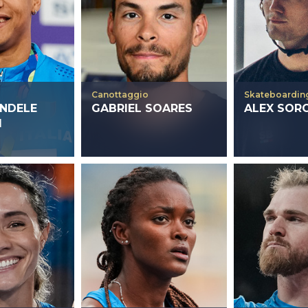
Canottaggio
Skateboardin
NDELE
GABRIEL SOARES
ALEX SOR
I