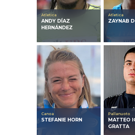
Atletica
Atletica
ANDY DÍAZ
ZAYNAB 
HERNÁNDEZ
Canoa
Pallanuoto
STEFANIE HORN
MATTEO I
GRATTA