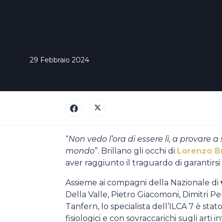
Casa Italia
News
29 Febbraio 2024
Media
“
Non vedo l’ora di essere lì, a provare a 
mondo
”. Brillano gli occhi di
Lorenzo B
aver raggiunto il traguardo di garantirsi
Assieme ai compagni della Nazionale di
Della Valle, Pietro Giacomoni, Dimitri Pe
Tanfern, lo specialista dell’ILCA 7 è sta
fisiologici e con sovraccarichi sugli arti i