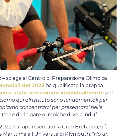
o
– spiega al Centro di Preparazione Olimpica
Mondiali del 2023
ha qualificato la propria
raio
è stato selezionato individualmente
per
acciamo qui all’Istituto sono fondamentali per
bbiamo concentrarci per presentarci nelle
a
(sede delle gare olimpiche di vela, ndr)”.
 al 2022 ha rappresentato la Gran Bretagna, si è
 Marittime all'Università di Plymouth: “
Ho un