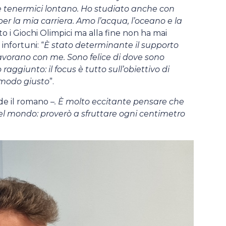
ile tenermici lontano. Ho studiato anche con
 per la mia carriera. Amo l’acqua, l’oceano e la
ato i Giochi Olimpici ma alla fine non ha mai
infortuni: “
È stato determinante il supporto
avorano con me. Sono felice di dove sono
raggiunto: il focus è tutto sull’obiettivo di
 modo giusto
”.
de il romano –
. È molto eccitante pensare che
i del mondo: proverò a sfruttare ogni centimetro