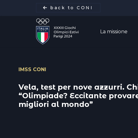
back to CONI
La missione
IMSS CONI
La missione
Vela, test per nove azzurri. Ch
Italia Team
“Olimpiade? Eccitante provare
migliori al mondo”
Discipline
Gare