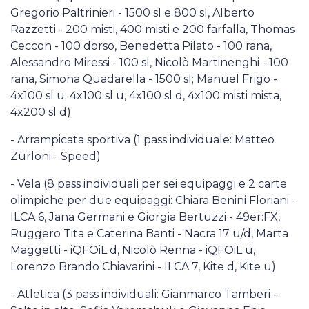
Gregorio Paltrinieri - 1500 sl e 800 sl, Alberto
Razzetti - 200 misti, 400 misti e 200 farfalla, Thomas
Ceccon - 100 dorso, Benedetta Pilato - 100 rana,
Alessandro Miressi - 100 sl, Nicolò Martinenghi - 100
rana, Simona Quadarella - 1500 sl; Manuel Frigo -
4x100 sl u; 4x100 sl u, 4x100 sl d, 4x100 misti mista,
4x200 sl d)
- Arrampicata sportiva (1 pass individuale: Matteo
Zurloni - Speed)
- Vela (8 pass individuali per sei equipaggi e 2 carte
olimpiche per due equipaggi: Chiara Benini Floriani -
ILCA 6, Jana Germani e Giorgia Bertuzzi - 49er:FX,
Ruggero Tita e Caterina Banti - Nacra 17 u/d, Marta
Maggetti - iQFOiL d, Nicolò Renna - iQFOiL u,
Lorenzo Brando Chiavarini - ILCA 7, Kite d, Kite u)
- Atletica (3 pass individuali: Gianmarco Tamberi -