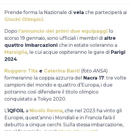
Casa Italia
Prende forma la Nazionale di
vela
che parteciperà ai
Giochi Olimpici
.
News
Dopo
l’annuncio dei primi due equipaggi
lo
Media
scorso 19 gennaio, sono ufficiali i membri di
altre
quattro imbarcazioni
che in estate voleranno a
Marsiglia
, le cui acque ospiteranno le gare di
Parigi
2024
.
Ruggero Tita
e
Caterina Banti
(
foto ANSA
)
formeranno la coppia azzurra del
Nacra 17
: tre volte
campioni del mondo e quattro d’Europa, i due
potranno così difendere il titolo olimpico
conquistato a Tokyo 2020.
L’
iQFOiL
a
Nicolò Renna
, che nel 2023 ha vinto gli
Europei, quest’anno i Mondiali e in Francia farà il
debutto a cinque cerchi. Sulla stessa imbarcazione,