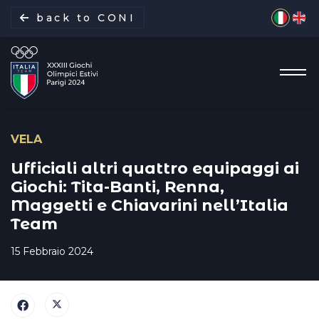
Seleziona 
back to CONI
VELA
La missione
Ufficiali altri quattro equipaggi ai
Giochi: Tita-Banti, Renna,
Maggetti e Chiavarini nell’Italia
Italia Team
Team
Discipline
15 Febbraio 2024
Gare