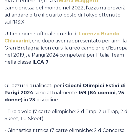
ma al femminile, ci sarà
Marta Maggetti
:
campionessa del mondo nel 2022, l’azzurra proverà
ad andare oltre il quarto posto di Tokyo ottenuto
sull'RS:X.
Ultimo nome ufficiale quello di
Lorenzo Brando
Chiavarini
, che dopo aver rappresentato per anni la
Gran Bretagna (con cui si laureò campione d’Europa
nel 2019), a Parigi 2024 competerà per l’Italia Team
nella classe
ILCA 7
.
Gli azzurri qualificati per i
Giochi Olimpici Estivi di
Parigi 2024
sono attualmente
159 (84 uomini, 75
donne)
in
23
discipline:
- Tiro a volo (7 carte olimpiche: 2 d Trap, 2 u Trap, 2 d
Skeet, 1 u Skeet)
- Ginnastica ritmica (7 carte olimpiche: 2 d Concorso