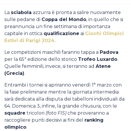
Casa Italia
La
sciabola
azzurra è pronta a salire nuovamente
sulle pedane di
Coppa del Mondo
, in quello che si
News
preannuncia un fine settimana di importanza
capitale in ottica
qualificazione
ai
Giochi Olimpici
Media
Estivi di Parigi 2024
.
Le competizioni maschili faranno tappa a
Padova
per la 65ª edizione dello storico
Trofeo Luxardo
.
Quelle femminili, invece, si terranno ad
Atene
(Grecia)
.
Entrambi i tornei si apriranno venerdì 1° marzo con
la fase preliminare mentre la giornata intermedia
sarà dedicata alla disputa dei tabelloni individuali da
64. Domenica 3, infine, la grande chiusura, con le
squadre
tricolori
(foto FIS)
che proveranno a
raccogliere punti decisivi ai fini del
ranking
olimpico
.