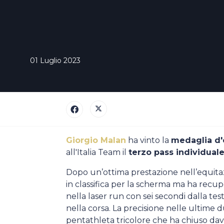
Casa Italia
News
01 Luglio 2023
Media
Giorgio Malan
ha vinto la
medaglia d'
all'Italia Team il
terzo pass individual
Dopo un’ottima prestazione nell’equita
in classifica per la scherma ma ha recu
nella laser run con sei secondi dalla test
nella corsa. La precisione nelle ultime due
pentathleta tricolore che ha chiuso da