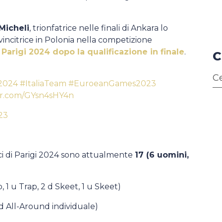
Micheli
, trionfatrice nelle finali di Ankara lo
 vincitrice in Polonia nella competizione
 Parigi 2024 dopo la qualificazione in finale
.
C
s2024
#ItaliaTeam
#EuroeanGames2023
ter.com/GYsn4sHY4n
023
pici di Parigi 2024 sono attualmente
17 (6 uomini,
, 1 u Trap, 2 d Skeet, 1 u Skeet)
1 d All-Around individuale)