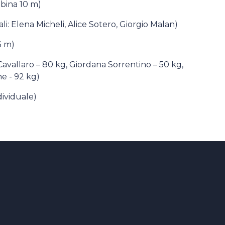
abina 10 m)
ali: Elena Micheli, Alice Sotero, Giorgio Malan)
3 m)
 Cavallaro – 80 kg, Giordana Sorrentino – 50 kg,
e - 92 kg)
ndividuale)