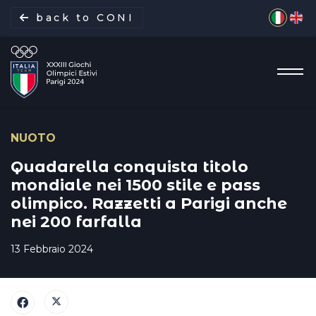
Seleziona 
back to CONI
NUOTO
La missione
Quadarella conquista titolo
mondiale nei 1500 stile e pass
olimpico. Razzetti a Parigi anche
Italia Team
nei 200 farfalla
Discipline
13 Febbraio 2024
Gare