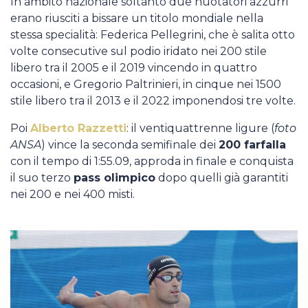
In ambito nazionale soltanto due nuotatori azzurri
erano riusciti a bissare un titolo mondiale nella
stessa specialità: Federica Pellegrini, che è salita otto
volte consecutive sul podio iridato nei 200 stile
libero tra il 2005 e il 2019 vincendo in quattro
occasioni, e Gregorio Paltrinieri, in cinque nei 1500
stile libero tra il 2013 e il 2022 imponendosi tre volte.
Poi
Alberto Razzetti
: il ventiquattrenne ligure (
foto
ANSA
) vince la seconda semifinale dei
200 farfalla
con il tempo di 1:55.09, approda in finale e conquista
il suo terzo
pass olimpico
dopo quelli già garantiti
nei 200 e nei 400 misti.