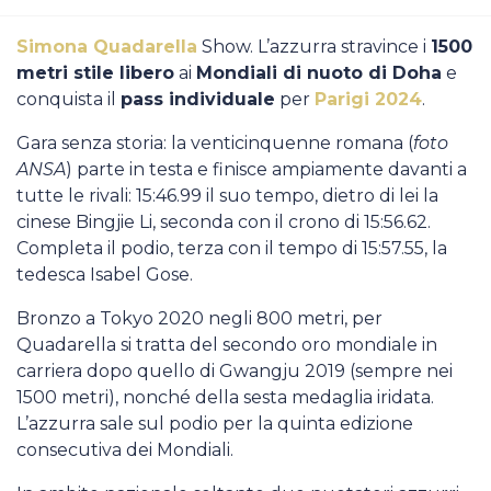
Casa Italia
Simona Quadarella
Show. L’azzurra stravince i
1500
metri stile libero
ai
Mondiali di nuoto di Doha
e
News
conquista il
pass individuale
per
Parigi 2024
.
Media
Gara senza storia: la venticinquenne romana (
foto
ANSA
) parte in testa e finisce ampiamente davanti a
tutte le rivali: 15:46.99 il suo tempo, dietro di lei la
cinese Bingjie Li, seconda con il crono di 15:56.62.
Completa il podio, terza con il tempo di 15:57.55, la
tedesca Isabel Gose.
Bronzo a Tokyo 2020 negli 800 metri, per
Quadarella si tratta del secondo oro mondiale in
carriera dopo quello di Gwangju 2019 (sempre nei
1500 metri), nonché della sesta medaglia iridata.
L’azzurra sale sul podio per la quinta edizione
consecutiva dei Mondiali.