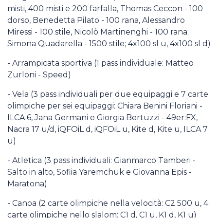
misti, 400 misti e 200 farfalla, Thomas Ceccon - 100
dorso, Benedetta Pilato - 100 rana, Alessandro
Miressi - 100 stile, Nicolò Martinenghi - 100 rana;
Simona Quadarella - 1500 stile; 4x100 sl u, 4x100 sl d)
- Arrampicata sportiva (1 pass individuale: Matteo
Zurloni - Speed)
- Vela (3 pass individuali per due equipaggi e 7 carte
olimpiche per sei equipaggi: Chiara Benini Floriani -
ILCA 6, Jana Germani e Giorgia Bertuzzi - 49er:FX,
Nacra 17 u/d, iQFOiL d, iQFOiL u, Kite d, Kite u, ILCA 7
u)
- Atletica (3 pass individuali: Gianmarco Tamberi -
Salto in alto, Sofiia Yaremchuk e Giovanna Epis -
Maratona)
- Canoa (2 carte olimpiche nella velocità: C2 500 u, 4
carte olimpiche nello slalom: C1 d, C1 u, K1 d, K1 u)