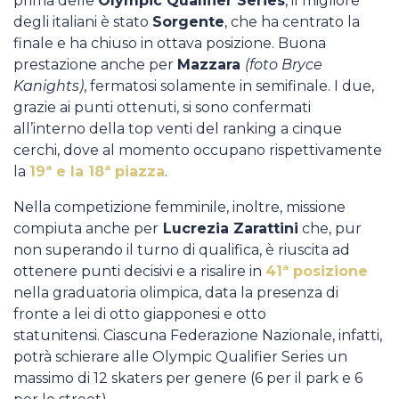
prima delle
Olympic Qualifier Series
, il migliore
degli italiani è stato
Sorgente
, che ha centrato la
finale e ha chiuso in ottava posizione. Buona
prestazione anche per
Mazzara
(foto Bryce
Kanights)
, fermatosi solamente in semifinale. I due,
grazie ai punti ottenuti, si sono confermati
all’interno della top venti del ranking a cinque
cerchi, dove al momento occupano rispettivamente
la
19ª e la 18ª piazza
.
Nella competizione femminile, inoltre, missione
compiuta anche per
Lucrezia Zarattini
che, pur
non superando il turno di qualifica, è riuscita ad
ottenere punti decisivi e a risalire in
41ª posizione
nella graduatoria olimpica, data la presenza di
fronte a lei di otto giapponesi e otto
statunitensi. Ciascuna Federazione Nazionale, infatti,
potrà schierare alle Olympic Qualifier Series un
massimo di 12 skaters per genere (6 per il park e 6