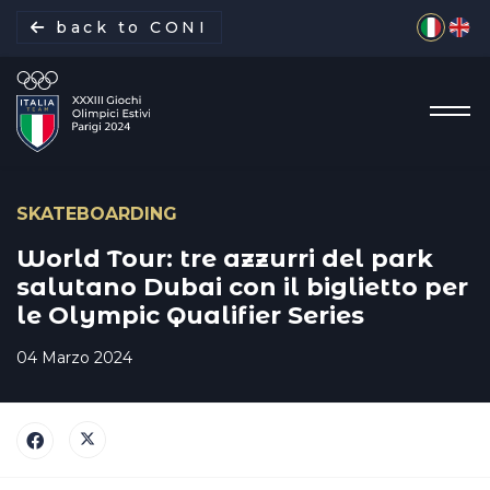
Seleziona 
back to CONI
SKATEBOARDING
La missione
World Tour: tre azzurri del park
salutano Dubai con il biglietto per
le Olympic Qualifier Series
Italia Team
04 Marzo 2024
Discipline
Gare