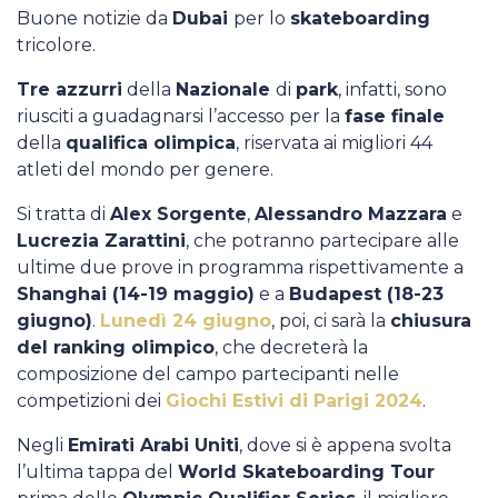
Casa Italia
Buone notizie da
Dubai
per lo
skateboarding
tricolore.
News
Tre azzurri
della
Nazionale
di
park
, infatti, sono
riusciti a guadagnarsi l’accesso per la
fase finale
Media
della
qualifica olimpica
, riservata ai migliori 44
atleti del mondo per genere.
Si tratta di
Alex Sorgente
,
Alessandro Mazzara
e
Lucrezia Zarattini
, che potranno partecipare alle
ultime due prove in programma rispettivamente a
Shanghai (14-19 maggio)
e a
Budapest (18-23
giugno)
.
Lunedì 24 giugno
, poi, ci sarà la
chiusura
del ranking olimpico
, che decreterà la
composizione del campo partecipanti nelle
competizioni dei
Giochi Estivi di Parigi 2024
.
Negli
Emirati Arabi Uniti
, dove si è appena svolta
l’ultima tappa del
World Skateboarding Tour