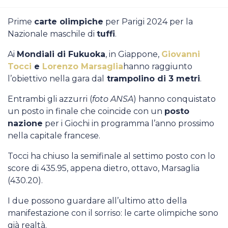
Casa Italia
Prime
carte olimpiche
per Parigi 2024 per la
Nazionale maschile di
tuffi
.
News
Ai
Mondiali di Fukuoka
, in Giappone,
Giovanni
Media
Tocci
e
Lorenzo Marsaglia
hanno raggiunto
l’obiettivo nella gara dal
trampolino di 3 metri
.
Entrambi gli azzurri (
foto ANSA
) hanno conquistato
un posto in finale che coincide con un
posto
nazione
per i Giochi in programma l’anno prossimo
nella capitale francese.
Tocci ha chiuso la semifinale al settimo posto con lo
score di 435.95, appena dietro, ottavo, Marsaglia
(430.20).
I due possono guardare all’ultimo atto della
manifestazione con il sorriso: le carte olimpiche sono
già realtà.