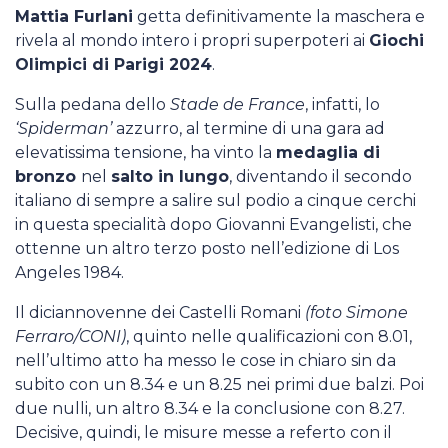
Casa Italia
Mattia Furlani
getta definitivamente la maschera e
rivela al mondo intero i propri superpoteri ai
Giochi
Olimpici di Parigi 2024
.
News
Sulla pedana dello
Stade de France
, infatti, lo
Media
‘Spiderman’
azzurro, al termine di una gara ad
elevatissima tensione, ha vinto la
medaglia di
bronzo
nel
salto in lungo
, diventando il secondo
italiano di sempre a salire sul podio a cinque cerchi
in questa specialità dopo Giovanni Evangelisti, che
ottenne un altro terzo posto nell’edizione di Los
Angeles 1984.
Il diciannovenne dei Castelli Romani
(foto Simone
Ferraro/CONI)
, quinto nelle qualificazioni con 8.01,
nell’ultimo atto ha messo le cose in chiaro sin da
subito con un 8.34 e un 8.25 nei primi due balzi. Poi
due nulli, un altro 8.34 e la conclusione con 8.27.
Decisive, quindi, le misure messe a referto con il