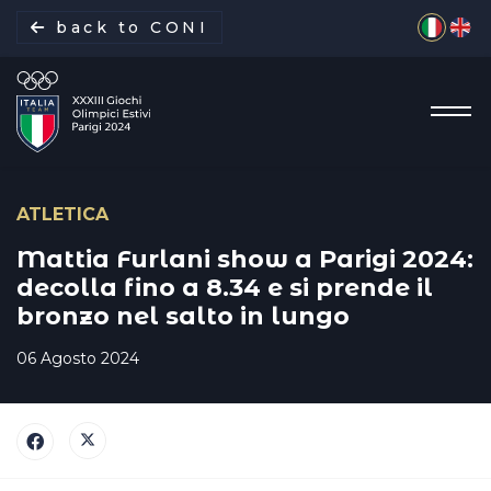
Seleziona 
back to CONI
ATLETICA
La missione
Mattia Furlani show a Parigi 2024:
decolla fino a 8.34 e si prende il
bronzo nel salto in lungo
Italia Team
06 Agosto 2024
Discipline
Gare