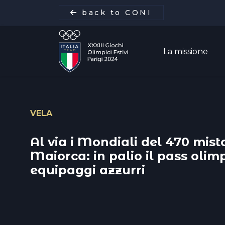
back to CONI
La missione
VELA
La missione
Al via i Mondiali del 470 mist
Italia Team
Maiorca: in palio il pass olimp
equipaggi azzurri
Discipline
Gare