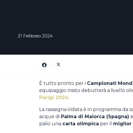
Casa Italia
News
21 Febbraio 2024
Media
È tutto pronto per i
Campionati Mondi
equipaggio misto debutterà a livello oli
Parigi 2024
.
La rassegna iridata è in programma da 
acque di
Palma di Maiorca (Spagna)
e
palio una
carta olimpica
per il
miglior