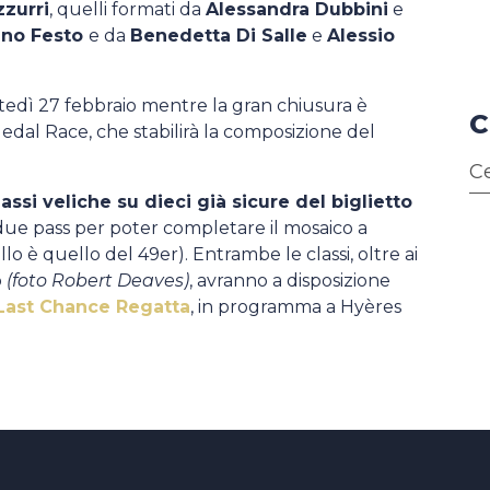
zzurri
, quelli formati da
Alessandra Dubbini
e
no Festo
e da
Benedetta Di Salle
e
Alessio
rtedì 27 febbraio mentre la gran chiusura è
C
dal Race, che stabilirà la composizione del
lassi veliche su dieci già sicure del biglietto
i due pass per poter completare il mosaico a
lo è quello del 49er). Entrambe le classi, oltre ai
o
(foto Robert Deaves)
, avranno a disposizione
ast Chance Regatta
, in programma a Hyères