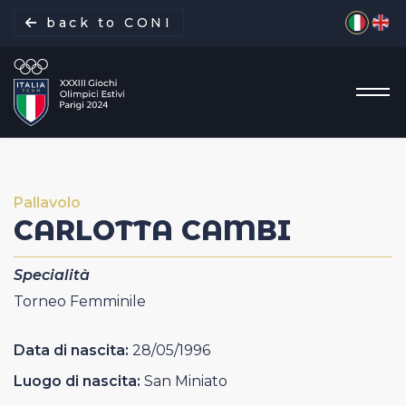
Seleziona 
back to CONI
Pallavolo
La missione
CARLOTTA
CAMBI
Italia Team
Specialità
Torneo Femminile
Discipline
Data di nascita:
28/05/1996
Gare
Luogo di nascita:
San Miniato