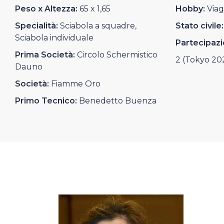
Casa Italia
Peso x Altezza:
65 x 1,65
Hobby:
Viag
Specialità:
Sciabola a squadre,
Stato civile:
News
Sciabola individuale
Partecipazi
Prima Società:
Circolo Schermistico
2 (Tokyo 202
Media
Dauno
Società:
Fiamme Oro
Primo Tecnico:
Benedetto Buenza