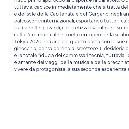
Il suo primo approccio allo sport è la pallavolo. Qu
tuttavia, capisce immediatamente che si tratta del
e del sole della Capitanata e del Gargano, negli 
palcoscenici internazionali, esportando tutto il calo
trafila nelle giovanili, concretizza i sacrifici e il s
collo l'oro mondiale e quello europeo nella sciabo
Tokyo 2020, reduce dal quarto posto con le sue 
ginocchio, pensa persino di smettere. Il desiderio a
e la totale fiducia dei commissari tecnici, tuttavia
e amante dei viaggi, della musica e delle orecchiett
vivere da protagonista la sua seconda esperienza 