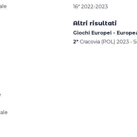
ale
16ª 2022-2023
Altri risultati
Giochi Europei - Europ
2ª
Cracovia (POL) 2023 - 
e
uale
e