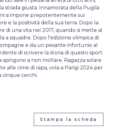
ando sale in pedana all'età di otto anni,
la strada giusta. Innamorata della Puglia
anni si impone prepotentemente sui
re e la positività della sua terra. Dopo la
udore di una vita nel 2017, quando si mette al
la a squadre. Dopo l'edizione olimpica di
compagne e da un pesante infortunio al
rdente di scrivere la storia di questo sport
, la spingono a non mollare. Ragazza solare
e alle cime di rapa, vola a Parigi 2024 per
a cinque cerchi.
Stampa la scheda