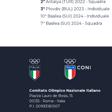
2ª
Antalya (TUR) 2022 - Squadra
3ª
Plovdiv (BUL) 2023 - Individuale
10ª Basilea (SUI) 2024 - Individuale
7ª Basilea (SUI) 2024 - Squadra
Comitato Olimpico Nazionale Italiano
Piazza Lauro de Bosis, 15
00135 - Roma - Italia
P.I. 00993181007