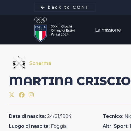
back to CONI
La missione
Scherma
La missione
MARTINA
CRISCIO
Italia Team
Discipline
Data di nascita:
24/01/1994
Tecnico:
Ni
Gare
Luogo di nascita:
Foggia
Altri Sport: