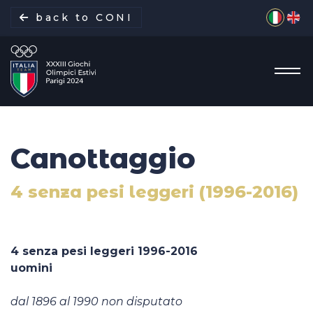
Seleziona 
back to CONI
Canottaggio
La missione
4 senza pesi leggeri (1996-2016)
Italia Team
Discipline
4 senza pesi leggeri 1996-2016
uomini
Gare
dal 1896 al 1990 non disputato