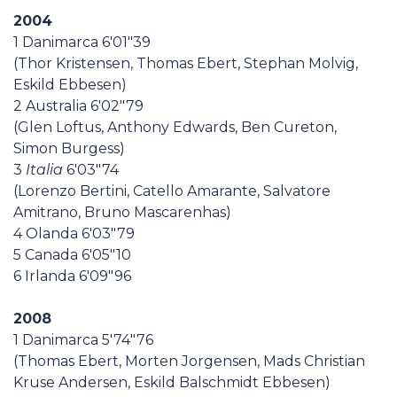
2004
1 Danimarca 6'01"39
(Thor Kristensen, Thomas Ebert, Stephan Molvig,
Eskild Ebbesen)
2 Australia 6'02"79
(Glen Loftus, Anthony Edwards, Ben Cureton,
Simon Burgess)
3
Italia
6'03"74
(Lorenzo Bertini, Catello Amarante, Salvatore
Amitrano, Bruno Mascarenhas)
4 Olanda 6'03"79
5 Canada 6'05"10
6 Irlanda 6'09"96
2008
1 Danimarca 5'74"76
(Thomas Ebert, Morten Jorgensen, Mads Christian
Kruse Andersen, Eskild Balschmidt Ebbesen)