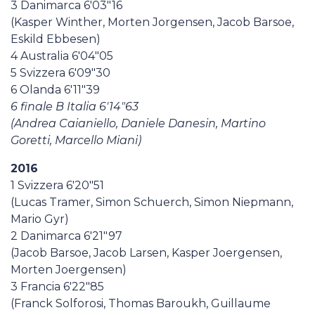
3 Danimarca 6'03"16
(Kasper Winther, Morten Jorgensen, Jacob Barsoe,
Eskild Ebbesen)
4 Australia 6'04"05
5 Svizzera 6'09"30
6 Olanda 6'11"39
6 finale B Italia 6'14"63
(Andrea Caianiello, Daniele Danesin, Martino
Goretti, Marcello Miani)
2016
1 Svizzera 6'20"51
(Lucas Tramer, Simon Schuerch, Simon Niepmann,
Mario Gyr)
2 Danimarca 6'21"97
(Jacob Barsoe, Jacob Larsen, Kasper Joergensen,
Morten Joergensen)
3 Francia 6'22"85
(Franck Solforosi, Thomas Baroukh, Guillaume