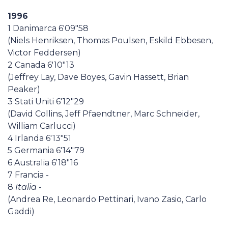
Casa Italia
1996
1 Danimarca 6'09"58
News
(Niels Henriksen, Thomas Poulsen, Eskild Ebbesen,
Victor Feddersen)
2 Canada 6'10"13
Media
(Jeffrey Lay, Dave Boyes, Gavin Hassett, Brian
Peaker)
3 Stati Uniti 6'12"29
(David Collins, Jeff Pfaendtner, Marc Schneider,
William Carlucci)
4 Irlanda 6'13"51
5 Germania 6'14"79
6 Australia 6'18"16
7 Francia -
8
Italia
-
(Andrea Re, Leonardo Pettinari, Ivano Zasio, Carlo
Gaddi)