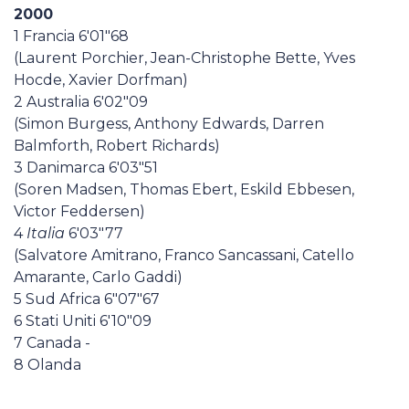
2000
1 Francia 6'01"68
(Laurent Porchier, Jean-Christophe Bette, Yves
Hocde, Xavier Dorfman)
2 Australia 6'02"09
(Simon Burgess, Anthony Edwards, Darren
Balmforth, Robert Richards)
3 Danimarca 6'03"51
(Soren Madsen, Thomas Ebert, Eskild Ebbesen,
Victor Feddersen)
4
Italia
6'03"77
(Salvatore Amitrano, Franco Sancassani, Catello
Amarante, Carlo Gaddi)
5 Sud Africa 6"07"67
6 Stati Uniti 6'10"09
7 Canada -
8 Olanda