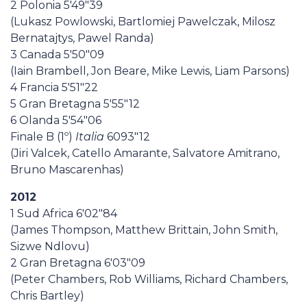
2 Polonia 5'49"39
(Lukasz Powlowski, Bartlomiej Pawelczak, Milosz
Bernatajtys, Pawel Randa)
3 Canada 5'50"09
(Iain Brambell, Jon Beare, Mike Lewis, Liam Parsons)
4 Francia 5'51"22
5 Gran Bretagna 5'55"12
6 Olanda 5'54"06
Finale B (1º)
Italia
6093"12
(Jiri Valcek, Catello Amarante, Salvatore Amitrano,
Bruno Mascarenhas)
2012
1 Sud Africa 6'02"84
(James Thompson, Matthew Brittain, John Smith,
Sizwe Ndlovu)
2 Gran Bretagna 6'03"09
(Peter Chambers, Rob Williams, Richard Chambers,
Chris Bartley)