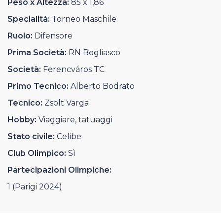
Peso x Altezza:
85 x 1,86
Casa Italia
Specialità:
Torneo Maschile
News
Ruolo:
Difensore
Prima Società:
RN Bogliasco
Media
Società:
Ferencváros TC
Primo Tecnico:
Alberto Bodrato
Tecnico:
Zsolt Varga
Hobby:
Viaggiare, tatuaggi
Stato civile:
Celibe
Club Olimpico:
Sì
Partecipazioni Olimpiche:
1 (Parigi 2024)