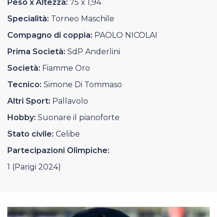
Peso x Altezza:
75 x 1,94
Casa Italia
Specialità:
Torneo Maschile
News
Compagno di coppia:
PAOLO NICOLAI
Prima Società:
SdP Anderlini
Media
Società:
Fiamme Oro
Tecnico:
Simone Di Tommaso
Altri Sport:
Pallavolo
Hobby:
Suonare il pianoforte
Stato civile:
Celibe
Partecipazioni Olimpiche:
1 (Parigi 2024)