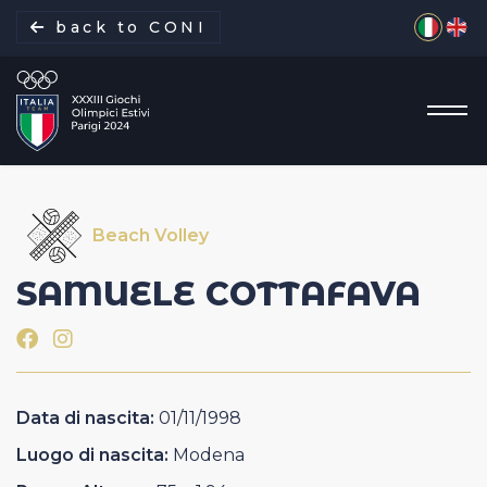
Seleziona 
back to CONI
Beach Volley
La missione
SAMUELE
COTTAFAVA
Italia Team
Discipline
Data di nascita:
01/11/1998
Gare
Luogo di nascita:
Modena