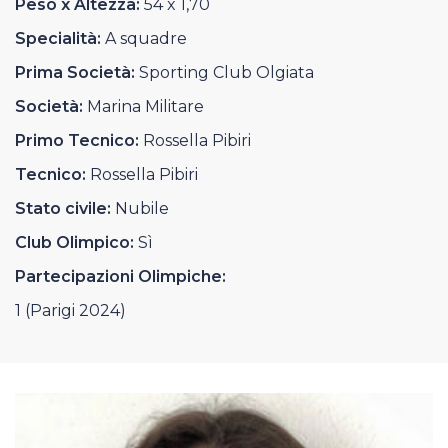
Peso x Altezza:
54 x 1,70
Casa Italia
Specialità:
A squadre
News
Prima Società:
Sporting Club Olgiata
Società:
Marina Militare
Media
Primo Tecnico:
Rossella Pibiri
Tecnico:
Rossella Pibiri
Stato civile:
Nubile
Club Olimpico:
Sì
Partecipazioni Olimpiche:
1 (Parigi 2024)