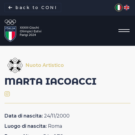
Seleziona 
back to CONI
Nuoto Artistico
La missione
MARTA
IACOACCI
Italia Team
Discipline
Data di nascita:
24/11/2000
Gare
Luogo di nascita:
Roma