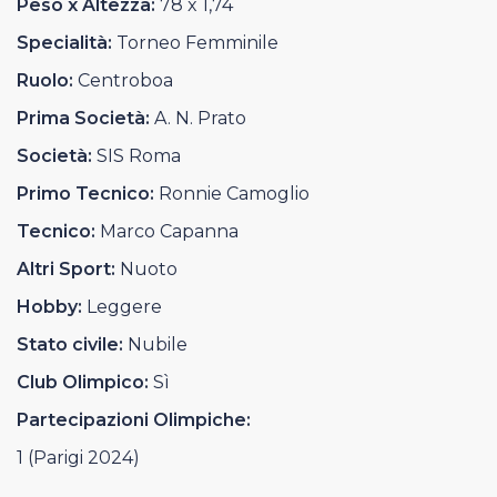
Peso x Altezza:
78 x 1,74
Casa Italia
Specialità:
Torneo Femminile
News
Ruolo:
Centroboa
Prima Società:
A. N. Prato
Media
Società:
SIS Roma
Primo Tecnico:
Ronnie Camoglio
Tecnico:
Marco Capanna
Altri Sport:
Nuoto
Hobby:
Leggere
Stato civile:
Nubile
Club Olimpico:
Sì
Partecipazioni Olimpiche:
1 (Parigi 2024)