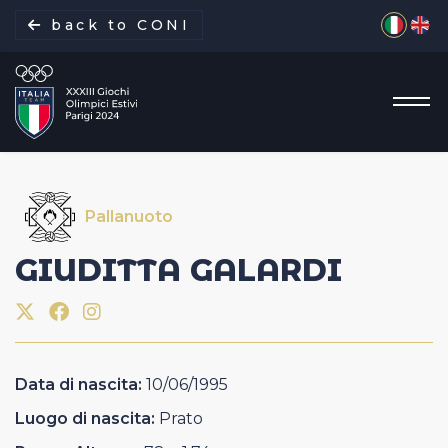
Seleziona 
back to CONI
Pallanuoto
La missione
GIUDITTA
GALARDI
Italia Team
Discipline
Data di nascita:
10/06/1995
Gare
Luogo di nascita:
Prato