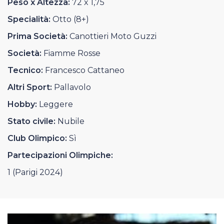
Peso x Altezza:
72 x 1,75
Casa Italia
Specialità:
Otto (8+)
News
Prima Società:
Canottieri Moto Guzzi
Società:
Fiamme Rosse
Media
Tecnico:
Francesco Cattaneo
Altri Sport:
Pallavolo
Hobby:
Leggere
Stato civile:
Nubile
Club Olimpico:
Sì
Partecipazioni Olimpiche:
1 (Parigi 2024)