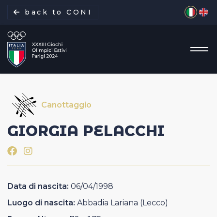
Seleziona 
back to CONI
Canottaggio
La missione
GIORGIA
PELACCHI
Italia Team
Discipline
Data di nascita:
06/04/1998
Gare
Luogo di nascita:
Abbadia Lariana (Lecco)