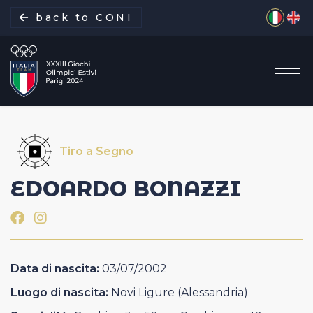
Seleziona 
back to CONI
Tiro a Segno
La missione
EDOARDO
BONAZZI
Italia Team
Discipline
Data di nascita:
03/07/2002
Gare
Luogo di nascita:
Novi Ligure (Alessandria)