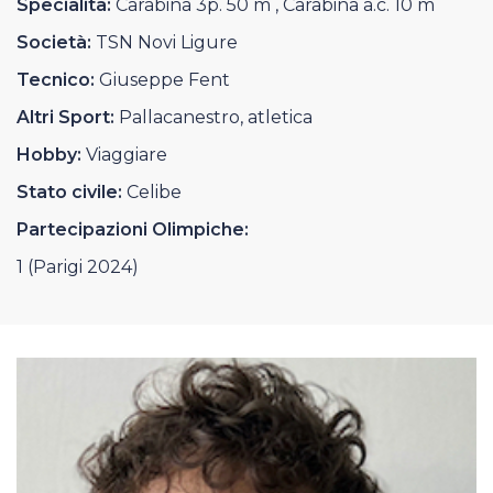
Specialità:
Carabina 3p. 50 m , Carabina a.c. 10 m
Casa Italia
Società:
TSN Novi Ligure
News
Tecnico:
Giuseppe Fent
Altri Sport:
Pallacanestro, atletica
Media
Hobby:
Viaggiare
Stato civile:
Celibe
Partecipazioni Olimpiche:
1 (Parigi 2024)