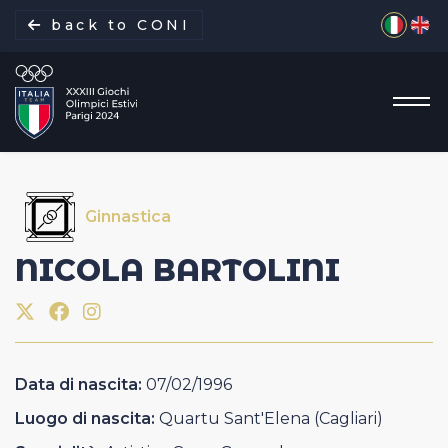
Seleziona 
back to CONI
Ginnastica
La missione
NICOLA
BARTOLINI
Italia Team
Discipline
Data di nascita:
07/02/1996
Gare
Luogo di nascita:
Quartu Sant'Elena (Cagliari)