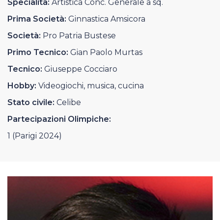
Specialità:
Artistica Conc. Generale a sq.
Casa Italia
Prima Società:
Ginnastica Amsicora
News
Società:
Pro Patria Bustese
Primo Tecnico:
Gian Paolo Murtas
Media
Tecnico:
Giuseppe Cocciaro
Hobby:
Videogiochi, musica, cucina
Stato civile:
Celibe
Partecipazioni Olimpiche:
1 (Parigi 2024)