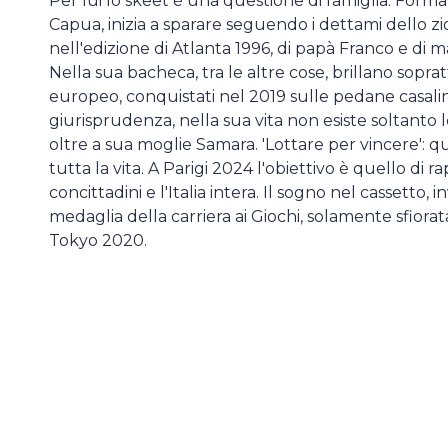
Per lui lo skeet è una questione di famiglia. Format
Capua, inizia a sparare seguendo i dettami dello zio
nell'edizione di Atlanta 1996, di papà Franco e di
Nella sua bacheca, tra le altre cose, brillano sopra
europeo, conquistati nel 2019 sulle pedane casali
giurisprudenza, nella sua vita non esiste soltanto l
oltre a sua moglie Samara. 'Lottare per vincere': q
tutta la vita. A Parigi 2024 l'obiettivo è quello di 
concittadini e l'Italia intera. Il sogno nel cassetto, 
medaglia della carriera ai Giochi, solamente sfiora
Tokyo 2020.