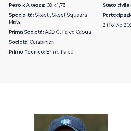
Casa Italia
Peso x Altezza:
68 x 1,73
Stato civile:
Specialità:
Skeet , Skeet Squadra
Partecipazi
News
Mista
2 (Tokyo 202
Prima Società:
ASD G. Falco Capua
Media
Società:
Carabinieri
Primo Tecnico:
Ennio Falco