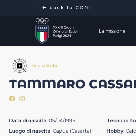
back to CONI
La missione
Tiro a Volo
La missione
TAMMARO
CASSA
Italia Team
Discipline
Data di nascita:
05/04/1993
Tecnico:
An
Gare
Luogo di nascita:
Capua (Caserta)
Hobby:
Calc