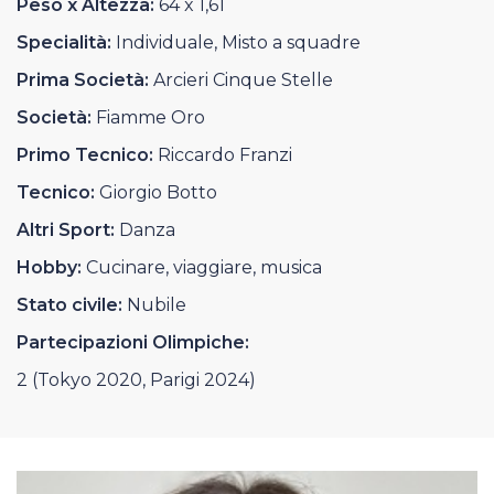
Peso x Altezza:
64 x 1,61
Casa Italia
Specialità:
Individuale, Misto a squadre
News
Prima Società:
Arcieri Cinque Stelle
Società:
Fiamme Oro
Media
Primo Tecnico:
Riccardo Franzi
Tecnico:
Giorgio Botto
Altri Sport:
Danza
Hobby:
Cucinare, viaggiare, musica
Stato civile:
Nubile
Partecipazioni Olimpiche:
2 (Tokyo 2020, Parigi 2024)