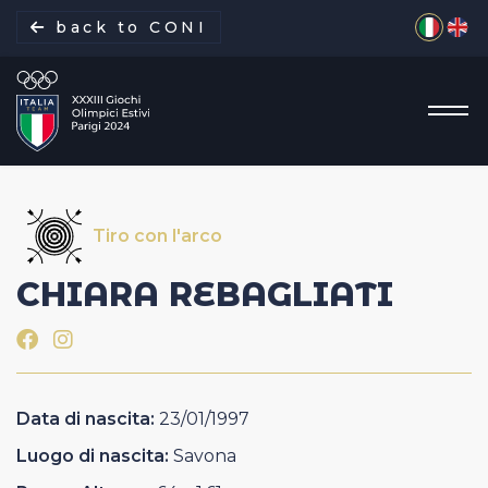
Seleziona 
back to CONI
Tiro con l'arco
La missione
CHIARA
REBAGLIATI
Italia Team
Discipline
Data di nascita:
23/01/1997
Gare
Luogo di nascita:
Savona