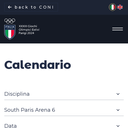
Seleziona 
back to CONI
Calendario
La missione
Italia Team
Discipline
Gare