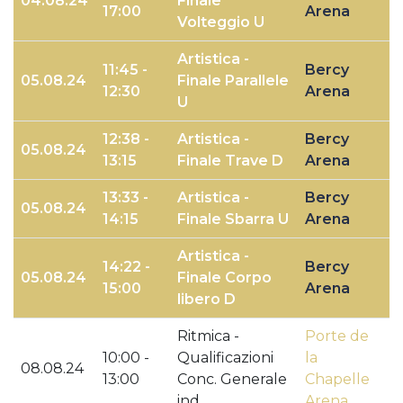
04.08.24
Finale
17:00
Arena
Volteggio U
Artistica -
11:45 -
Bercy
05.08.24
Finale Parallele
12:30
Arena
U
12:38 -
Artistica -
Bercy
05.08.24
13:15
Finale Trave D
Arena
13:33 -
Artistica -
Bercy
05.08.24
14:15
Finale Sbarra U
Arena
Artistica -
14:22 -
Bercy
05.08.24
Finale Corpo
15:00
Arena
libero D
Ritmica -
Porte de
10:00 -
Qualificazioni
la
08.08.24
13:00
Conc. Generale
Chapelle
ind.
Arena