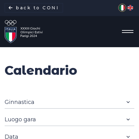
Seleziona 
back to CONI
Calendario
La missione
Italia Team
Discipline
Gare