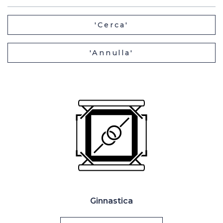
Casa Italia
'Cerca'
News
'Annulla'
Media
Ginnastica