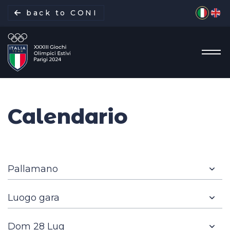
Seleziona 
back to CONI
Calendario
La missione
Italia Team
Discipline
Gare