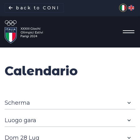
Seleziona 
back to CONI
Calendario
La missione
Italia Team
Discipline
Gare