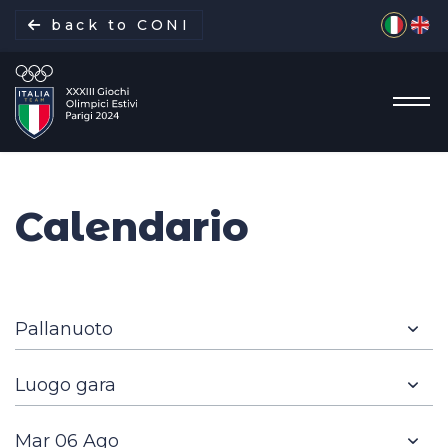
Seleziona 
back to CONI
Calendario
La missione
Italia Team
Discipline
Gare