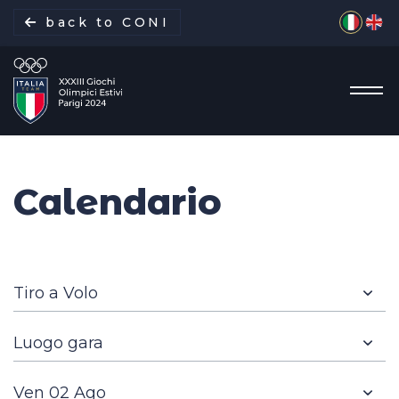
Seleziona 
back to CONI
Calendario
La missione
Italia Team
Discipline
Gare