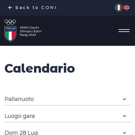
Seleziona 
back to CONI
Calendario
La missione
Italia Team
Discipline
Gare