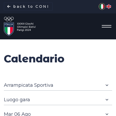
Seleziona 
back to CONI
Calendario
La missione
Italia Team
Discipline
Gare