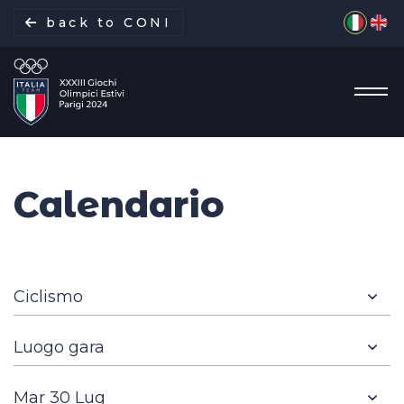
Seleziona 
back to CONI
Calendario
La missione
Italia Team
Discipline
Gare