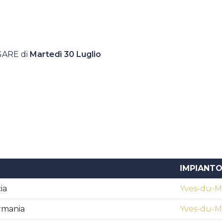
GARE di
Martedì 30 Luglio
IMPIANT
ia
Yves-du-Ma
rmania
Yves-du-Ma