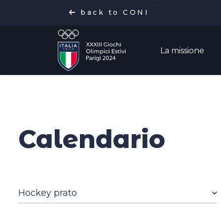
back to CONI
La missione
La missione
Calendario
Italia Team
Discipline
Gare