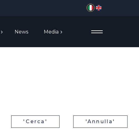
Seleziona la tua lingua
News
Media
'Cerca'
'Annulla'