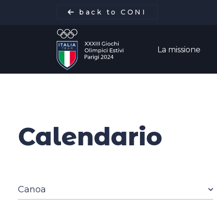
back to CONI
La missione
La missione
Calendario
Italia Team
Discipline
Gare