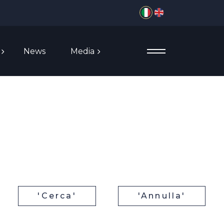
Seleziona la tua lingua
News
Media
'Cerca'
'Annulla'