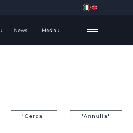
Seleziona la tua lingua
News
Media
'Cerca'
'Annulla'