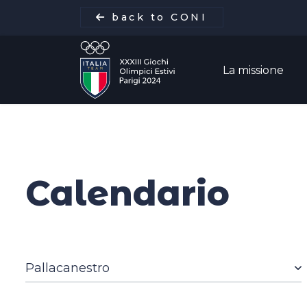
back to CONI
La missione
La missione
Calendario
Italia Team
Discipline
Gare