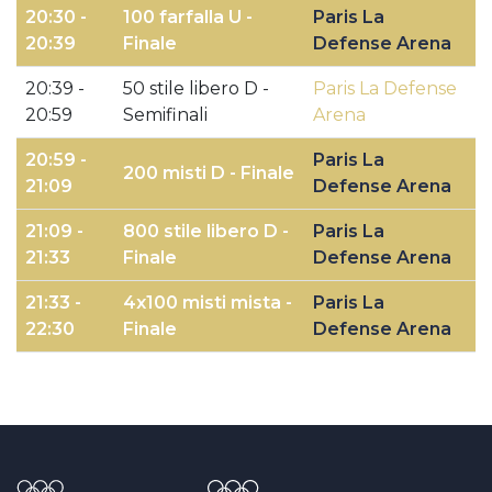
20:30 -
100 farfalla U -
Paris La
20:39
Finale
Defense Arena
20:39 -
50 stile libero D -
Paris La Defense
20:59
Semifinali
Arena
20:59 -
Paris La
200 misti D - Finale
21:09
Defense Arena
21:09 -
800 stile libero D -
Paris La
21:33
Finale
Defense Arena
21:33 -
4x100 misti mista -
Paris La
22:30
Finale
Defense Arena