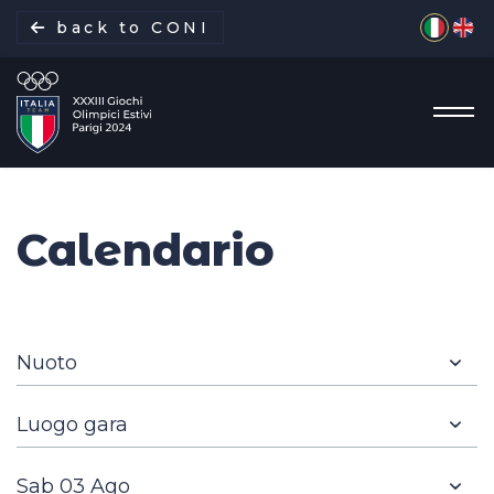
Seleziona 
back to CONI
Calendario
La missione
Italia Team
Discipline
Gare