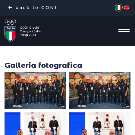
Seleziona 
back to CONI
Galleria fotografica
La missione
Italia Team
Discipline
Gare