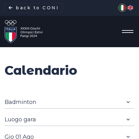
Seleziona 
back to CONI
Calendario
La missione
Italia Team
Discipline
Gare