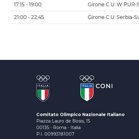
17:15 - 19:00
Girone C U: W PUR-St
21:00 - 22:45
Girone C U: Serbia-
Comitato Olimpico Nazionale Italiano
Piazza Lauro de Bosis, 15
00135 - Roma - Italia
P.I. 00993181007