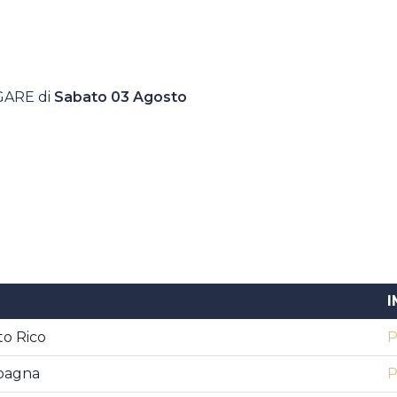
GARE di
Sabato 03 Agosto
I
to Rico
P
Spagna
P