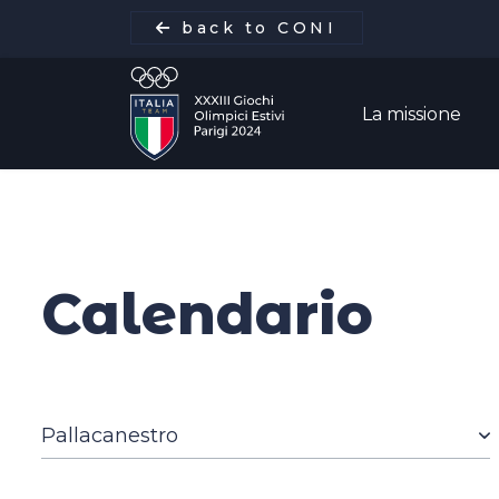
back to CONI
La missione
La missione
Calendario
Italia Team
Discipline
Gare