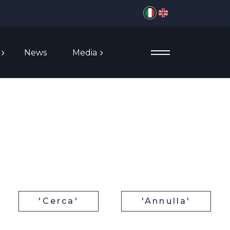
Seleziona la tua lingua
News
Media
'Cerca'
'Annulla'